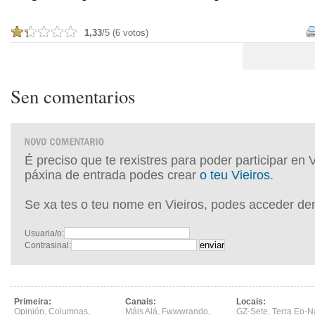
1,33
/5 (6 votos)
Sen comentarios
É preciso que te rexistres para poder participar en 
páxina de entrada podes crear
o teu Vieiros
.
Se xa tes o teu nome en Vieiros, podes acceder de
Usuaria/o:
Contrasinal:
Primeira:
Canais:
Locais:
Opinión
,
Columnas
,
Máis Alá
,
Fwwwrando
,
GZ-Sete
,
Terra Eo-N