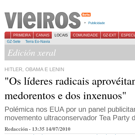
Publicidade
PRIMEIRA
CANAIS
LOCAIS
COMUNIDADE
GZ-EXT
ESPECI
GZ-Sete
Terra Eo-Navia
Edición xeral
HITLER, OBAMA E LENIN
"Os líderes radicais aprovéita
medorentos e dos inxenuos"
Polémica nos EUA por un panel publicita
movemento ultraconservador Tea Party d
Redacción - 13:35 14/07/2010