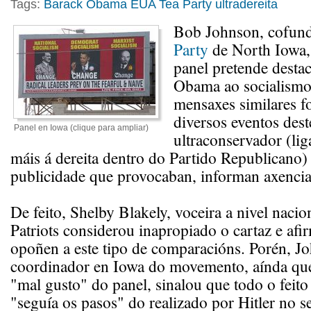
Tags:
Barack Obama
EUA
Tea Party
ultradereita
Bob Johnson, cofun
Party
de North Iowa,
panel pretende desta
Obama ao socialismo
mensaxes similares f
diversos eventos de
Panel en Iowa (clique para ampliar)
ultraconservador (lig
máis á dereita dentro do Partido Republicano)
publicidade que provocaban, informan axencias
De feito, Shelby Blakely, voceira a nivel nacio
Patriots considerou inapropiado o cartaz e afi
opoñen a este tipo de comparacións. Porén, J
coordinador en Iowa do movemento, aínda qu
"mal gusto" do panel, sinalou que todo o fei
"seguía os pasos" do realizado por Hitler no se