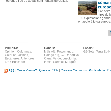
ou outro tipo de augas continentais de Galiza.
súmans
europ
Gandeiros
litros de
150 explotacións gande
en apoio á folga europe
Primeira:
Canais:
Locais:
Opinión
,
Columnas
,
Máis Alá
,
Fwwwrando
,
GZ-Sete
,
Terra Eo-N
Galerías
,
Últimas
,
Galego.org
,
GZ-Deportiva
,
Escáneres
,
Anteriores
,
Canal Verde
,
Lusofonía
,
FAQ
,
Buscador
Irimia
,
Cartafol
,
Murguía
RSS
|
Que é Vieiros?
|
Que é o RSS?
|
Creative Commons
|
Publicidade
|
Di