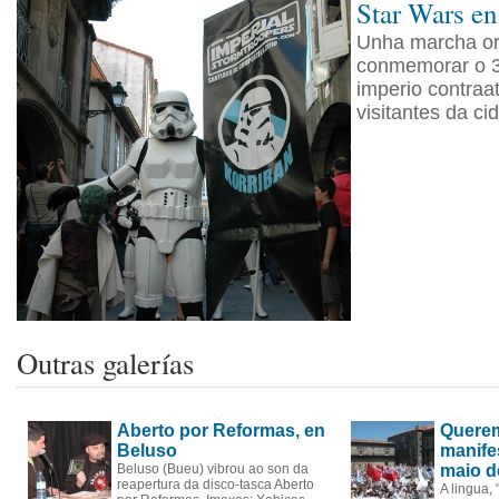
Star Wars e
Unha marcha or
conmemorar o 3
imperio contraa
visitantes da ci
Outras galerías
Aberto por Reformas, en
Querem
Beluso
manife
Beluso (Bueu) vibrou ao son da
maio d
reapertura da disco-tasca Aberto
A lingua,