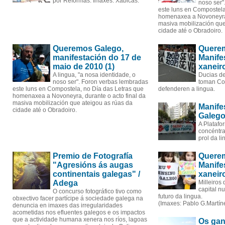
por Reformas. Imaxes: Xabicas.
noso ser"
este luns en Compostela
homenaxea a Novoneyra, 
masiva mobilización que
cidade até o Obradoiro.
Queremos Galego,
Quere
manifestación do 17 de
Manife
maio de 2010 (1)
xaneiro
A lingua, "a nosa identidade, o
Ducias de
noso ser". Foron verbas lembradas
toman Co
este luns en Compostela, no Día das Letras que
defenderen a lingua.
homenaxea a Novoneyra, durante o acto final da
masiva mobilización que ateigou as rúas da
Manife
cidade até o Obradoiro.
Galeg
A Plataf
concéntr
prol da li
Premio de Fotografía
Quere
"Agresións ás augas
Manife
continentais galegas" /
xaneir
Adega
Milleiros
capital n
O concurso fotográfico tivo como
futuro da lingua.
obxectivo facer partícipe á sociedade galega na
(Imaxes: Pablo G.Martín
denuncia en imaxes das irregularidades
acometidas nos efluentes galegos e os impactos
que a actividade humana xenera nos ríos, lagoas
Os gan