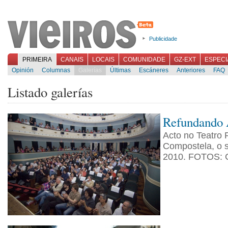
Publicidade
PRIMEIRA
CANAIS
LOCAIS
COMUNIDADE
GZ-EXT
ESPECI
Opinión
Columnas
Galerías
Últimas
Escáneres
Anteriores
FAQ
Listado galerías
Refundando 
Acto no Teatro P
Compostela, o 
2010. FOTOS: C