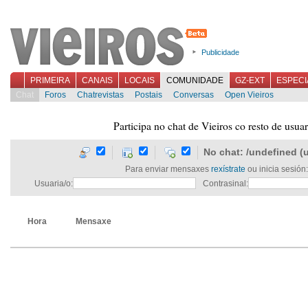
Publicidade
PRIMEIRA
CANAIS
LOCAIS
COMUNIDADE
GZ-EXT
ESPECI
Chat
Foros
Chatrevistas
Postais
Conversas
Open Vieiros
Participa no chat de Vieiros co resto de usuar
No chat:
/
undefined
(
Para enviar mensaxes
rexístrate
ou inicia sesión:
Usuaria/o:
Contrasinal:
Hora
Mensaxe