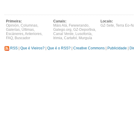
Primeira:
Canais:
Locais:
Opinión
,
Columnas
,
Máis Alá
,
Fwwwrando
,
GZ-Sete
,
Terra Eo-N
Galerías
,
Últimas
,
Galego.org
,
GZ-Deportiva
,
Escáneres
,
Anteriores
,
Canal Verde
,
Lusofonía
,
FAQ
,
Buscador
Irimia
,
Cartafol
,
Murguía
RSS
|
Que é Vieiros?
|
Que é o RSS?
|
Creative Commons
|
Publicidade
|
Di